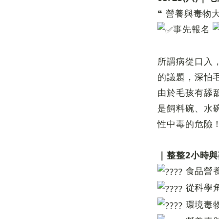
❝ 營養與毒物大
事先報名
所謂病從口入，
的議題，深怕
由於毛孩有舔
是飼料碗、水碗
性中毒的危險
｜整整2小時
食品營
從科學
環境毒