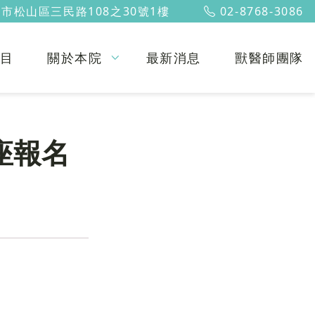
市松山區三民路108之30號1樓
02-8768-3086
目
關於本院
最新消息
獸醫師團隊
座報名