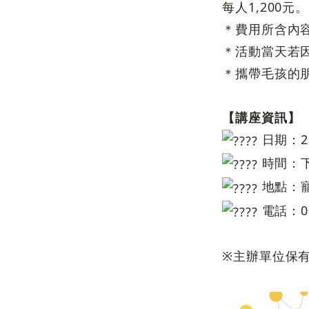
每人1,200元。
＊費用所含內
＊活動當天若
＊攜帶毛孩的
【講座資訊】
日期：20
時間：下午
地點：寵
電話：02-
※主辦單位保