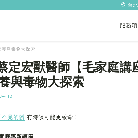
台北
服務項
】營養與毒物大探索
23 蔡定宏獸醫師【毛家庭講
養與毒物大探索
4-13
看不見的髒
有時候可能更致命！
｜毛家庭專題講座