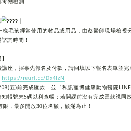
與毒物檢測
利
｜
一樣毛孩經常使用的物品或用品，由蔡醫師現場檢視分
場諮詢時間！
明】
費講座，採事先報名及付款，請回填以下報名表單並完
：
https://reurl.cc/Dx4lzN
5/08(五)前完成匯款，並『私訊寵博健康動物醫院LINE
86』告知帳號末5碼以利查帳；若開課前沒有完成匯款視同
有限，最多開放30位名額，額滿為止！