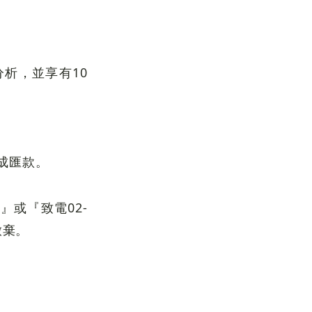
析，並享有10
成匯款。
』或『致電02-
放棄。