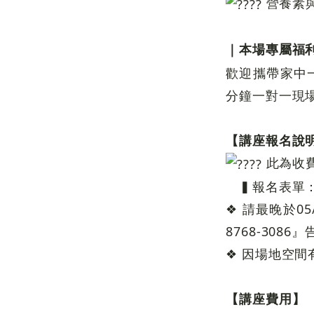
營養素
｜本場專屬福
歡迎攜帶家中
分鐘一對一現
【講座報名說
此為收
▍報名表單
❖ 請最晚於0
8768-30
❖ 因場地空間
【講座費用】