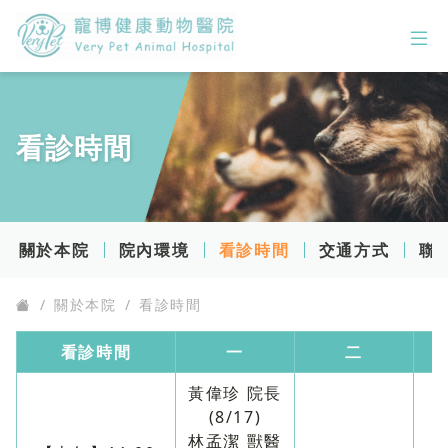
服務項目
看診時間
關於本院
最新消息
關於本院
院內環境
看診時間
交通方式
聯
獸醫師團隊
關於本院
看診時間
看診時間
一
二
黃偉珍 院長
(8/17)
林孟潔 獸醫